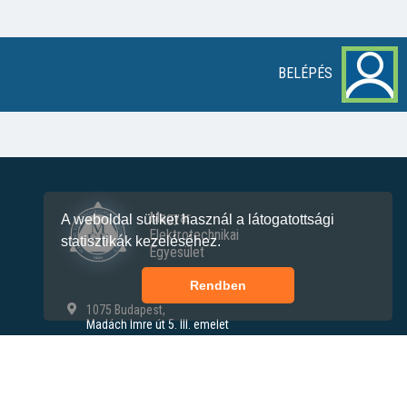
BELÉPÉS
Magyar
A weboldal sütiket használ a látogatottsági
Elektrotechnikai
statisztikák kezeléséhez.
Egyesület
Rendben
1075 Budapest,
Madách Imre út 5. III. emelet
+36 30 490 8804