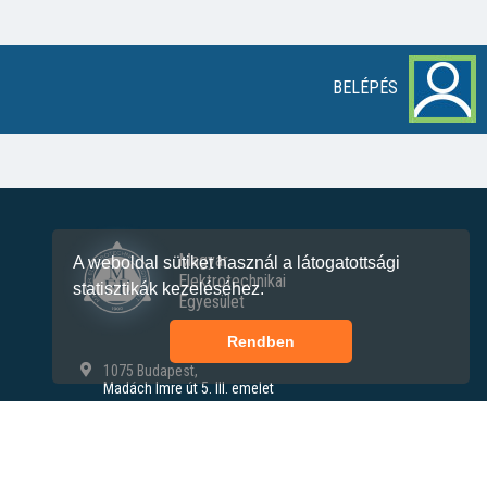
BELÉPÉS
Magyar
A weboldal sütiket használ a látogatottsági
Elektrotechnikai
statisztikák kezeléséhez.
Egyesület
Rendben
1075 Budapest,
Madách Imre út 5. III. emelet
+36 30 490 8804